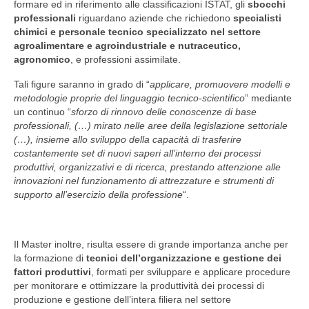
formare ed in riferimento alle classificazioni ISTAT, gli
sbocchi
OBIETTIVI FORMATIVI
professionali
riguardano aziende che richiedono
specialisti
chimici e personale tecnico specializzato nel settore
SBOCCHI PROFESSIONALI
agroalimentare e agroindustriale e nutraceutico,
agronomico
, e professioni assimilate.
ORGANIZZAZIONE
Tali figure saranno in grado di “
applicare, promuovere modelli e
metodologie proprie del linguaggio tecnico-scientifico
SEDE
” mediante
un continuo “
sforzo di rinnovo delle conoscenze di base
professionali, (…) mirato nelle aree della legislazione settoriale
ISCRIZIONI
(…), insieme allo sviluppo della capacità di trasferire
costantemente set di nuovi saperi all’interno dei processi
DIDATTICA
produttivi, organizzativi e di ricerca, prestando attenzione alle
innovazioni nel funzionamento di attrezzature e strumenti di
DIDATTICA FRONTALE
supporto all’esercizio della professione
“.
WORKSHOP
STAGE IN AZIENDA
Il Master inoltre, risulta essere di grande importanza anche per
la formazione di
tecnici dell’organizzazione e gestione dei
CALENDARIO
fattori produttivi
, formati per sviluppare e applicare procedure
per monitorare e ottimizzare la produttività dei processi di
DOCENTI
produzione e gestione dell’intera filiera nel settore